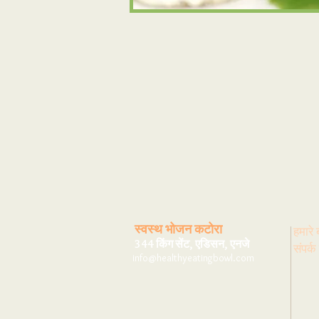
स्वस्थ भोजन कटोरा
हमारे ब
344 किंग सेंट, एडिसन, एनजे
संपर्क 
info@healthyeatingbowl.com