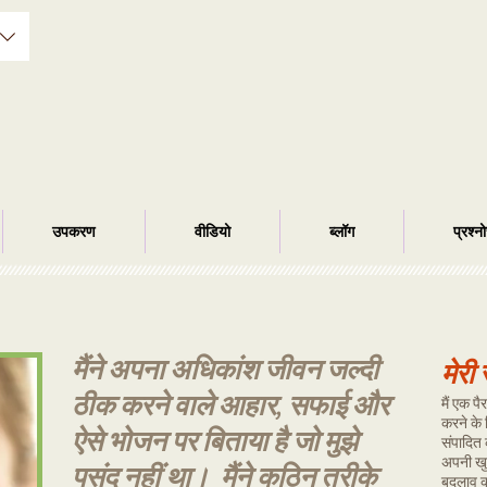
उपकरण
वीडियो
ब्लॉग
प्रश्न
मैंने अपना अधिकांश जीवन जल्दी
मेरी
ठीक करने वाले आहार, सफाई और
मैं एक प
करने के 
ऐसे भोजन पर बिताया है जो मुझे
संपादित 
अपनी खुद
पसंद नहीं था।
मैंने कठिन तरीके
बदलाव क