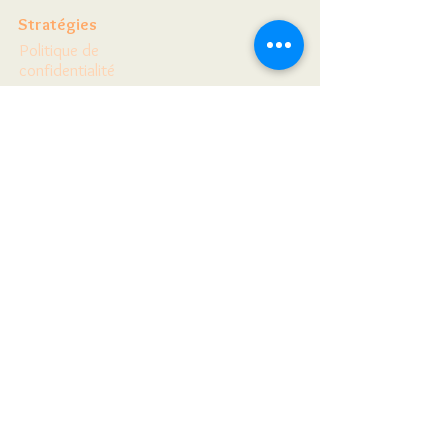
Stratégies
Politique de
confidentialité
Politique relative
aux cookies
Politique éditoriale
Accueil&gt;&gt;
Outils&gt;&gt;
Blogue&gt;&gt;
Réservez en ligne&gt;&gt;
Politique de
divulgation
Termes et conditions
Afficher
faites de la
publicité avec