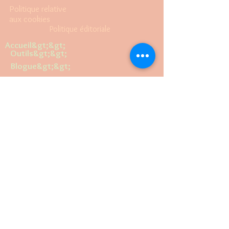
Politique relative
aux cookies
Politique éditoriale
Accueil&gt;&gt;
Outils&gt;&gt;
Blogue&gt;&gt;
Réservez en ligne&gt;&gt;
Politique de
divulgation
Termes et conditions
Afficher
faites de la
publicité avec
nous
Vidéos&gt;&gt;
Politique