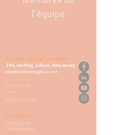
l'équipe
Bol pour manger sainement
344, rue King, Edison, New Jersey
info@healthyeatingbowl.com
À propos de
nous
Nous contacter
Stratégies
Politique de
confidentialité