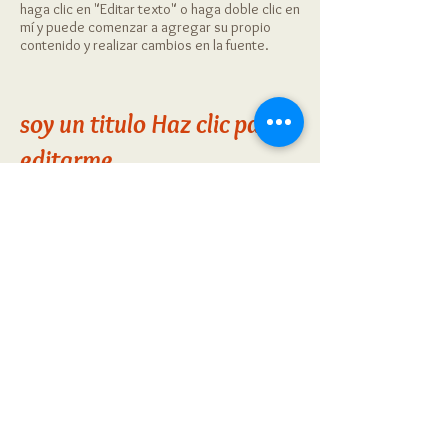
haga clic en "Editar texto" o haga doble clic en
mí y puede comenzar a agregar su propio
contenido y realizar cambios en la fuente.
soy un titulo
​
Haz clic para
editarme.
Soy un párrafo. Haga clic aquí para agregar su
propio texto y editarme. Es fácil. Simplemente
haga clic en "Editar texto" o haga doble clic en
mí y puede comenzar a agregar su propio
contenido y realizar cambios en la fuente.
Cuenco para comer saludable
344 rey St, Edison, Nueva Jersey
info@healthyeatingbowl.com
Sobre
nosotros