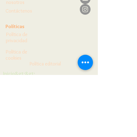
nosotros
Contáctenos
Políticas
Política de
privacidad
Política de
cookies
Política editorial
Inicio&gt;&gt;
Herramientas&gt;&gt;
Blog&gt;&gt;
Reserva en línea&gt;&gt;
Política de
divulgación
Términos y condiciones
Anunciar