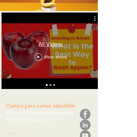
All Videos
Mirar ahora
Cuenco para comer saludable
344 rey St, Edison, Nueva Jersey
info@healthyeatingbowl.com
Sobre