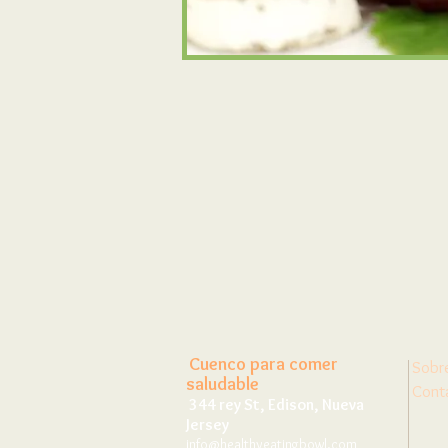
Cuenco para comer
Sobr
saludable
Cont
344 rey St, Edison, Nueva
Jersey
info@healthyeatingbowl.com