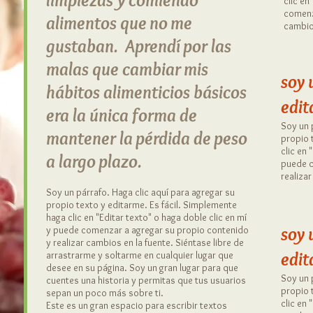
limpiezas y comiendo
clic en
comenz
alimentos que no me
cambios
gustaban.
Aprendí por las
malas que cambiar mis
soy 
hábitos alimenticios básicos
edit
era la única forma de
Soy un 
mantener la pérdida de peso
propio 
clic en 
a largo plazo.
puede c
realizar
Soy un párrafo. Haga clic aquí para agregar su
propio texto y editarme. Es fácil. Simplemente
haga clic en "Editar texto" o haga doble clic en mí
soy 
y puede comenzar a agregar su propio contenido
y realizar cambios en la fuente. Siéntase libre de
edit
arrastrarme y soltarme en cualquier lugar que
desee en su página. Soy un gran lugar para que
Soy un 
cuentes una historia y permitas que tus usuarios
propio 
sepan un poco más sobre ti.
clic en 
Este es un gran espacio para escribir textos