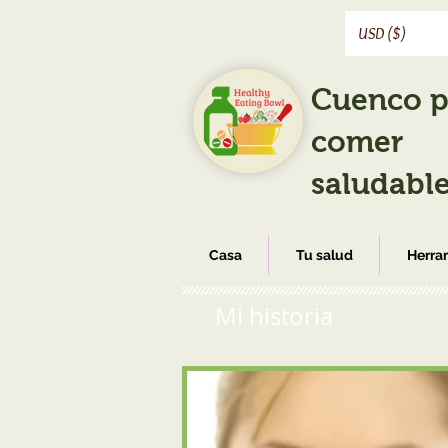
USD ($)
Cuenco p
comer
saludabl
Casa
Tu salud
Herra
Mi historia