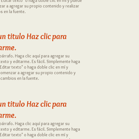
 "Editar texto" o haga doble clic en mí y puede
ar a agregar su propio contenido y realizar
 en la fuente.
un titulo
​
Haz clic para
arme.
párrafo. Haga clic aquí para agregar su
texto y editarme. Es fácil. Simplemente haga
"Editar texto" o haga doble clic en mí y
omenzar a agregar su propio contenido y
 cambios en la fuente.
un titulo
​
Haz clic para
arme.
párrafo. Haga clic aquí para agregar su
texto y editarme. Es fácil. Simplemente haga
"Editar texto" o haga doble clic en mí y