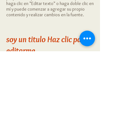
haga clic en "Editar texto" o haga doble clic en
mí y puede comenzar a agregar su propio
contenido y realizar cambios en la fuente.
soy un titulo
​
Haz clic para
editarme.
Soy un párrafo. Haga clic aquí para agregar su
propio texto y editarme. Es fácil. Simplemente
haga clic en "Editar texto" o haga doble clic en
mí y puede comenzar a agregar su propio
contenido y realizar cambios en la fuente.
Cuenco para comer saludable
344 rey St, Edison, Nueva Jersey
info@healthyeatingbowl.com
Sobre
nosotros