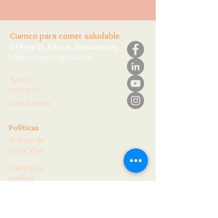
Cuenco para comer saludable
344 rey St, Edison, Nueva Jersey
info@healthyeatingbowl.com
Sobre
nosotros
Contáctenos
Políticas
Política de
privacidad
Política de
cookies
Política editorial
Inicio&gt;&gt;
Herramientas&gt;&gt;