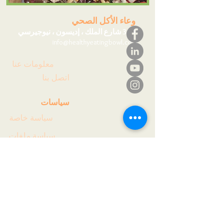
وعاء الأكل الصحي
344 شارع الملك ، إديسون ، نيوجيرسي
info@healthyeatingbowl.com
معلومات عنا
اتصل بنا
سياسات
سياسة خاصة
سياسة ملفات
الارتباط
سياسة التحرير
الصفحة الرئيسية &gt;&gt;
أدوات &gt;&gt;
مدونة &gt;&gt;
احجز عبر الإنترنت &gt;&gt;